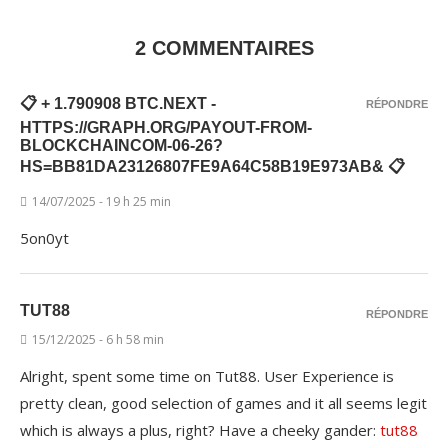
2 COMMENTAIRES
📋 + 1.790908 BTC.NEXT -
RÉPONDRE
HTTPS://GRAPH.ORG/PAYOUT-FROM-
BLOCKCHAINCOM-06-26?
HS=BB81DA23126807FE9A64C58B19E973AB& 📋
14/07/2025 - 19 h 25 min
5on0yt
TUT88
RÉPONDRE
15/12/2025 - 6 h 58 min
Alright, spent some time on Tut88. User Experience is
pretty clean, good selection of games and it all seems legit
which is always a plus, right? Have a cheeky gander:
tut88