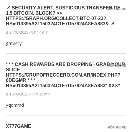
📌 SECURITY ALERT: SUSPICIOUS TRANSFER OF
RÉPONDRE
1.5 BITCOIN. BLOCK? >>
HTTPS://GRAPH.ORG/COLLECT-BTC-07-23?
HS=013395A21150324C1E7D57824A8EA883& 📌
24/07/2025 - 8 h 14 min
gm84ry
* * * CASH REWARDS ARE DROPPING - GRAB YOUR
RÉPONDRE
SLICE:
HTTPS://GRUPOFRECCERO.COM.AR/INDEX.PHP?
6DEGMR * * *
HS=013395A21150324C1E7D57824A8EA883* ХХХ*
16/09/2025 - 17 h 38 min
yqqmmd
X777GAME
RÉPONDRE