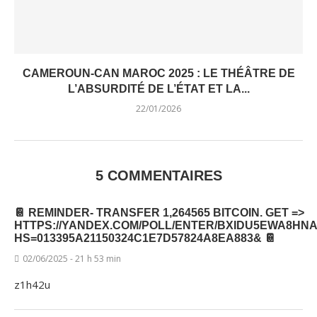
CAMEROUN-CAN MAROC 2025 : LE THÉÂTRE DE
L’ABSURDITÉ DE L’ÉTAT ET LA...
22/01/2026
5 COMMENTAIRES
📔 REMINDER- TRANSFER 1,264565 BITCOIN. GET =>
HTTPS://YANDEX.COM/POLL/ENTER/BXIDU5EWA8HN
HS=013395A21150324C1E7D57824A8EA883& 📔
02/06/2025 - 21 h 53 min
z1h42u