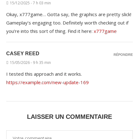
15/12/2025 - 7 h 03 min
Okay, x777game… Gotta say, the graphics are pretty slick!
Gameplay’s engaging too. Definitely worth checking out if
you’re into this sort of thing. Find it here:
x777game
CASEY REED
RÉPONDRE
15/05/2026 - 9 h 35 min
I tested this approach and it works.
https://example.com/new-update-169
LAISSER UN COMMENTAIRE