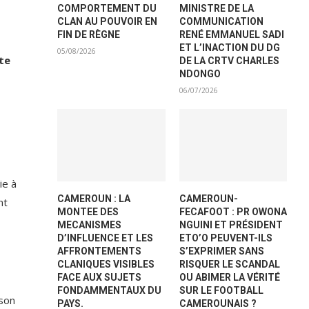
COMPORTEMENT DU
MINISTRE DE LA
CLAN AU POUVOIR EN
COMMUNICATION
FIN DE RÈGNE
RENÉ EMMANUEL SADI
ET L’INACTION DU DG
05/08/2026
te
DE LA CRTV CHARLES
NDONGO
06/07/2026
ie à
CAMEROUN : LA
CAMEROUN-
nt
MONTEE DES
FECAFOOT : PR OWONA
MECANISMES
NGUINI ET PRÉSIDENT
D’INFLUENCE ET LES
ETO’O PEUVENT-ILS
AFFRONTEMENTS
S’EXPRIMER SANS
CLANIQUES VISIBLES
RISQUER LE SCANDAL
FACE AUX SUJETS
OU ABIMER LA VÉRITÉ
FONDAMMENTAUX DU
SUR LE FOOTBALL
 son
PAYS.
CAMEROUNAIS ?