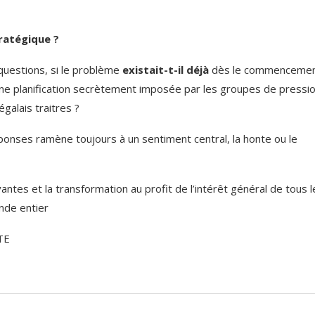
ratégique ?
questions, si le problème
existait-t-il déjà
dès le commencemen
e une planification secrètement imposée par les groupes de pressi
galais traitres ?
onses ramène toujours à un sentiment central, la honte ou le
antes et la transformation au profit de l’intérêt général de tous l
nde entier
TE