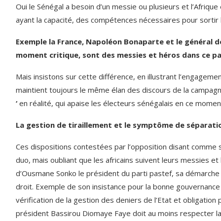
Oui le Sénégal a besoin d’un messie ou plusieurs et l’Afriqu
ayant la capacité, des compétences nécessaires pour sortir l
Exemple la France, Napoléon Bonaparte et le général de 
moment critique, sont des messies et héros dans ce p
Mais insistons sur cette différence, en illustrant l’engage
maintient toujours le même élan des discours de la campagn
‘
en réalité, qui apaise les électeurs sénégalais en ce moment
La gestion de tiraillement et le symptôme de séparation
Ces dispositions contestées par l’opposition disant comme s
duo, mais oubliant que les africains suivent leurs messies et
d’Ousmane Sonko le président du parti pastef, sa démarche 
droit. Exemple de son insistance pour la bonne gouvernance e
vérification de la gestion des deniers de l’Etat et obligati
président Bassirou Diomaye Faye doit au moins respecter la fe