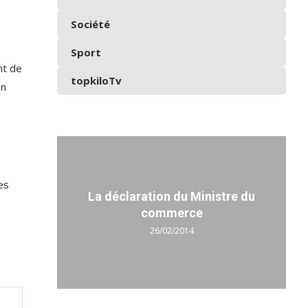
Société
Sport
t de
topkiloTv
on
es
La déclaration du Ministre du
commerce
26/02/2014