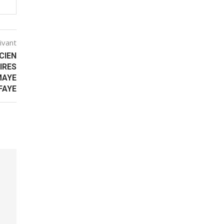
uivant
CIEN
IRES
MAYE
FAYE